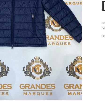
S
Ca
S