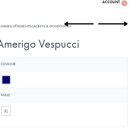
ACCOUNT
0
OMMES
›
VÊTEMENTS
›
JACKETS & DOUDOUNES
Amerigo Vespucci
COULEUR
TAILLE
XL