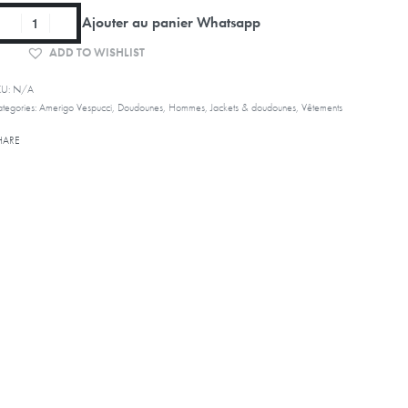
Ajouter au panier Whatsapp
ADD TO WISHLIST
KU:
N/A
tegories:
Amerigo Vespucci
,
Doudounes
,
Hommes
,
Jackets & doudounes
,
Vêtements
HARE