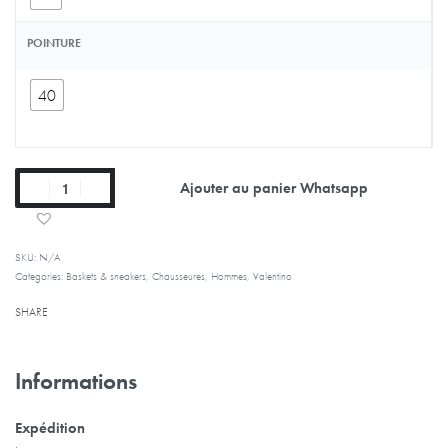
POINTURE
40
Ajouter au panier Whatsapp
SKU:
N/A
Categories:
Baskets & sneakers
,
Chausseures
,
Hommes
,
Valentino
SHARE
Informations
Expédition