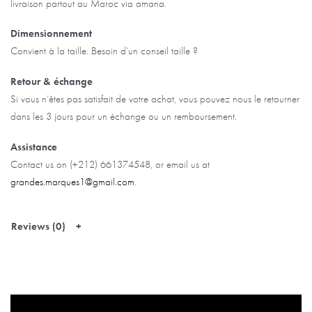
livraison partout au Maroc via amana.
Dimensionnement
Convient à la taille. Besoin d’un conseil taille ?
Retour & échange
Si vous n’êtes pas satisfait de votre achat, vous pouvez nous le retourner
dans les 3 jours pour un échange ou un remboursement.
Assistance
Contact us on (+212) 661374548, or email us at
grandes.marques1@gmail.com
.
Reviews (0)